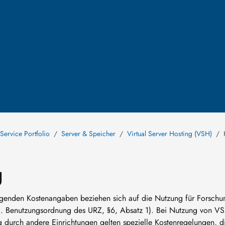
Service Portfolio
Server & Speicher
Virtual Server Hosting (VSH)
g
folgenden Kostenangaben beziehen sich auf die Nutzung für Forschu
vgl. Benutzungsordnung des URZ, §6, Absatz 1). Bei Nutzung von V
durch andere Einrichtungen gelten spezielle Kostenregelungen, d