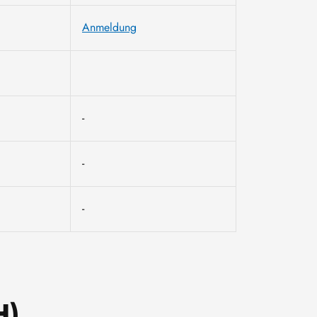
Anmeldung
-
-
-
H)