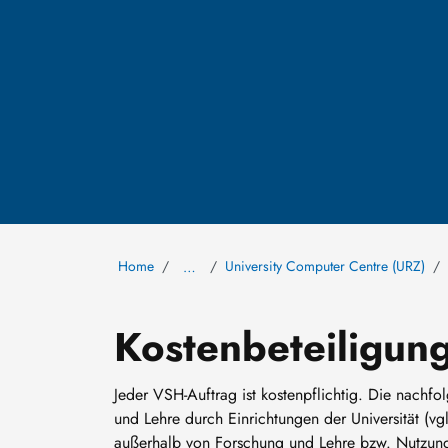
Home
University Computer Centre (URZ)
…
Kostenbeteiligun
Jeder VSH-Auftrag ist kostenpflichtig. Die nach
und Lehre durch Einrichtungen der Universität (
außerhalb von Forschung und Lehre bzw. Nutzung 