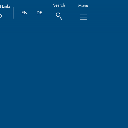
Search
Menu
t Links
EN
DE