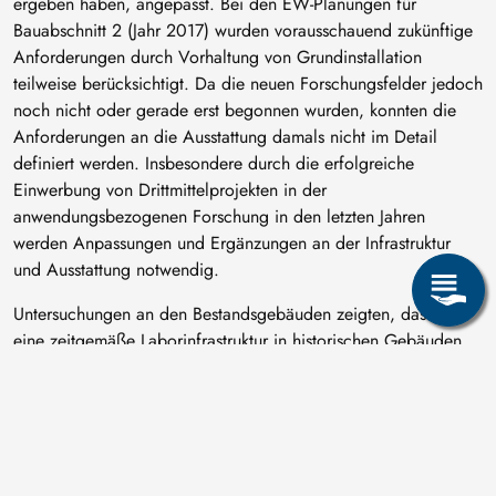
ergeben haben, angepasst. Bei den EW-Planungen für
Bauabschnitt 2 (Jahr 2017) wurden vorausschauend zukünftige
Anforderungen durch Vorhaltung von Grundinstallation
teilweise berücksichtigt. Da die neuen Forschungsfelder jedoch
noch nicht oder gerade erst begonnen wurden, konnten die
Anforderungen an die Ausstattung damals nicht im Detail
definiert werden. Insbesondere durch die erfolgreiche
Einwerbung von Drittmittelprojekten in der
anwendungsbezogenen Forschung in den letzten Jahren
werden Anpassungen und Ergänzungen an der Infrastruktur
und Ausstattung notwendig.
Untersuchungen an den Bestandsgebäuden zeigten, dass sich
eine zeitgemäße Laborinfrastruktur in historischen Gebäuden
weder wirtschaftlich darstellen lässt noch aufgrund der Vielzahl
an komplexen Randbedingungen die technische Umsetzung
machbar scheint.
Erhielt die Fakultät für Maschinenbau, Verfahrens- und
Energietechnik 2011 mit dem 1. Bauabschnitt des