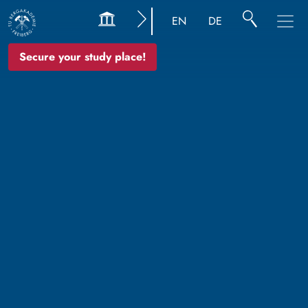
EN
DE
Secure your study place!