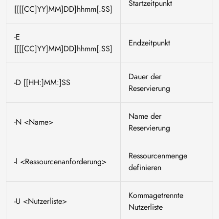
Startzeitpunkt
[[[[CC]YY]MM]DD]hhmm[.SS]
-E
Endzeitpunkt
[[[[CC]YY]MM]DD]hhmm[.SS]
Dauer der
-D [[HH:]MM:]SS
Reservierung
Name der
-N <Name>
Reservierung
Ressourcenmenge
-l <Ressourcenanforderung>
definieren
Kommagetrennte
-U <Nutzerliste>
Nutzerliste