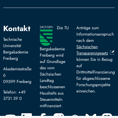
Kontakt
Die TU
Anträge zum
Informationsanspruch
Technische
nach dem
Universität
Sächsischen
Bergakademie
Bergakademie
Transparenzgesetz
Freiberg wird
Freiberg
können Sie in Bezug
auf Grundlage
auf
des vom
Akademiestraße
Drittmittelfinanzierung
Sächsischen
6
für abgeschlossene
Landtag
09599 Freiberg
Forschungsprojekte
beschlossenen
einreichen.
Telefon: +49
Haushalts aus
3731 39 0
Steuermitteln
mitfinanziert.