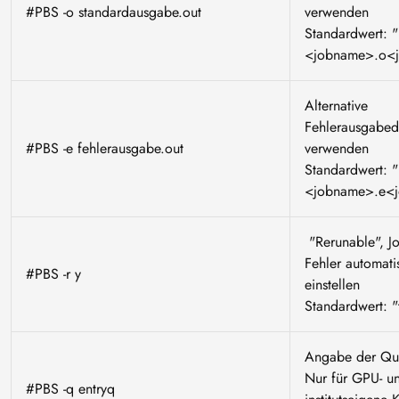
#PBS -o standardausgabe.out
verwenden
Standardwert: "
<jobname>.o<
Alternative
Fehlerausgabed
#PBS -e fehlerausgabe.out
verwenden
Standardwert: "
<jobname>.e<j
"Rerunable", J
Fehler automati
#PBS -r y
einstellen
Standardwert: "
Angabe der Qu
Nur für GPU- u
#PBS -q entryq