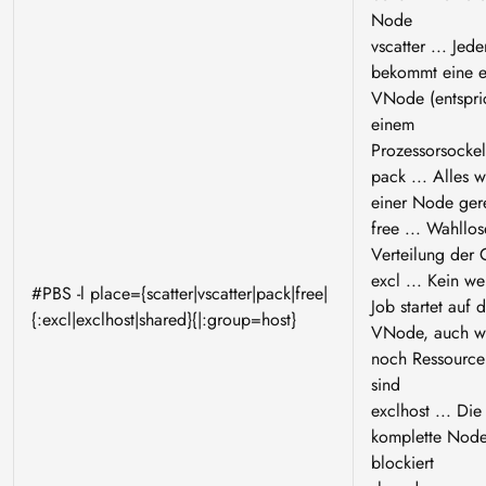
Node
vscatter ... Jed
bekommt eine 
VNode (entspri
einem
Prozessorsocke
pack ... Alles w
einer Node ger
free ... Wahllos
Verteilung der 
excl ... Kein we
#PBS -l place={scatter|vscatter|pack|free|
Job startet auf 
{:excl|exclhost|shared}{|:group=host}
VNode, auch w
noch Ressourcen
sind
exclhost ... Die
komplette Node
blockiert