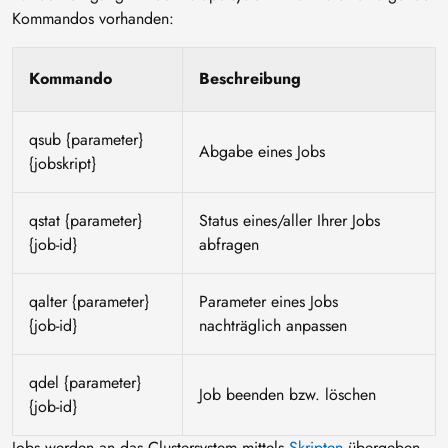
Kommandos vorhanden:
Kommando
Beschreibung
qsub {parameter}
Abgabe eines Jobs
{jobskript}
qstat {parameter}
Status eines/aller Ihrer Jobs
{job-id}
abfragen
qalter {parameter}
Parameter eines Jobs
{job-id}
nachträglich anpassen
qdel {parameter}
Job beenden bzw. löschen
{job-id}
Jobs werden an das Clustersystem mittels
Skripten
übergeben.