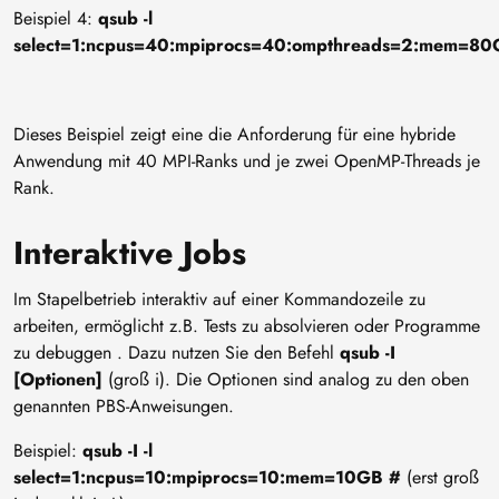
Beispiel 4:
qsub -l
select=1:ncpus=40:mpiprocs=40:ompthreads=2:mem=8
Dieses Beispiel zeigt eine die Anforderung für eine hybride
Anwendung mit 40 MPI-Ranks und je zwei OpenMP-Threads je
Rank.
Interaktive Jobs
Im Stapelbetrieb interaktiv auf einer Kommandozeile zu
arbeiten, ermöglicht z.B. Tests zu absolvieren oder Programme
zu debuggen . Dazu nutzen Sie den Befehl
qsub -I
[Optionen]
(groß i). Die Optionen sind analog zu den oben
genannten PBS-Anweisungen.
Beispiel:
qsub -I -l
select=1:ncpus=10:mpiprocs=10:mem=10GB #
(erst groß