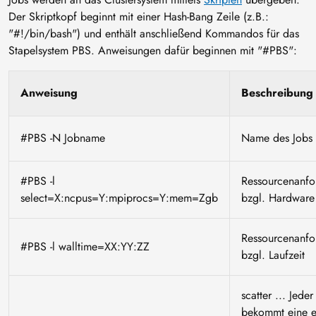
Der Skriptkopf beginnt mit einer Hash-Bang Zeile (z.B.:
"#!/bin/bash") und enthält anschließend Kommandos für das
Stapelsystem PBS. Anweisungen dafür beginnen mit "#PBS":
Anweisung
Beschreibung
#PBS -N Jobname
Name des Jobs
#PBS -l
Ressourcenanfo
select=X:ncpus=Y:mpiprocs=Y:mem=Zgb
bzgl. Hardware
Ressourcenanfo
#PBS -l walltime=XX:YY:ZZ
bzgl. Laufzeit
scatter ... Jede
bekommt eine 