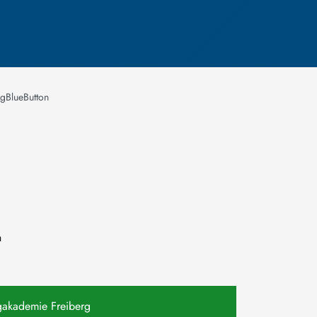
igBlueButton
n
gakademie Freiberg