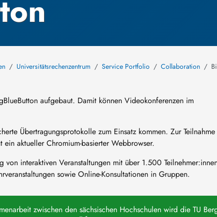
ton
en
Universitätsrechenzentrum
Service Portfolio
Collaboration
B
BigBlueButton aufgebaut. Damit können Videokonferenzen im
esicherte Übertragungsprotokolle zum Einsatz kommen. Zur Teilnahme
ht ein aktueller Chromium-basierter Webbrowser.
g von interaktiven Veranstaltungen mit über 1.500 Teilnehmer:inne
rveranstaltungen sowie Online-Konsultationen in Gruppen.
narbeit zwischen den sächsischen Hochschulen wird die TU Ber