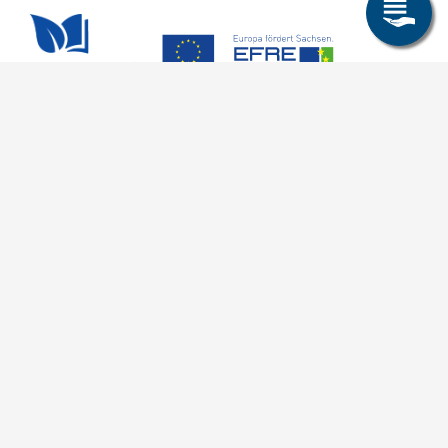
Allgemeines
Leichte Sprache
Kommunikationsverzeichnis (intern)
Intranet
ende
Mit TUBAF Login anmelden