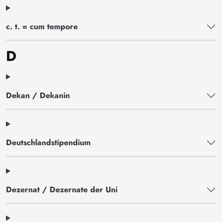
c. t. = cum tempore
D
Dekan / Dekanin
Deutschlandstipendium
Dezernat / Dezernate der Uni