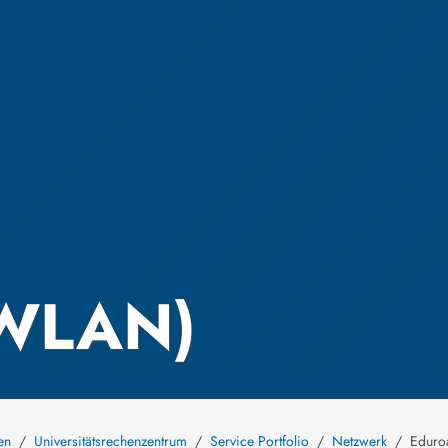
(WLAN)
en
Universitätsrechenzentrum
Service Portfolio
Netzwerk
Eduro