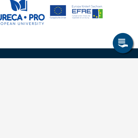
Allgemeines
Leichte Sprache
Kommunikationsverzeichnis (intern)
Intranet
ende
Mit TUBAF Login anmelden