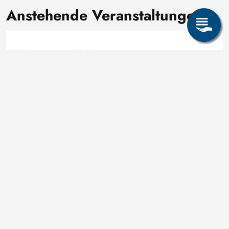
Anstehende Veranstaltungen
Freitag
Freitag
13 März
06 Nov.
17:00 Uhr
19:00 Uhr
Ausstellung „Schlaglichter jüdischer Geschichte in
Freiberg - TACHELES 2026“
Bergarchiv, Ausstellungsraum, Schloßplatz 4
Mittwoch
12 Aug.
18:00 Uhr - 20:00 Uhr