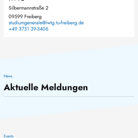
Silbermannstraße 2
09599 Freiberg
studiumgenerale@iwtg.tu-freiberg.de
+49 3731 39-3406
Spürbare Schwarmbeben im
Vogtland
News
30. Januar 2026
Aktuelle Meldungen
TUBAF
Events