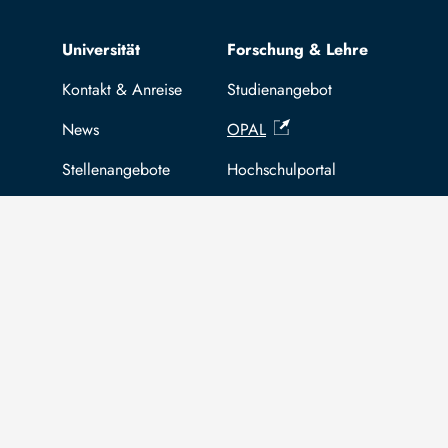
Top navigation
Universität
Forschung & Lehre
Kontakt & Anreise
Studienangebot
News
OPAL
Stellenangebote
Hochschulportal
Selbstbedienungsservice Studier
Selbstbedienungsservice Prüfer
Die TU Bergakademie Freiberg wird auf
An
Grundlage des vom Sächsischen Landtag
Säc