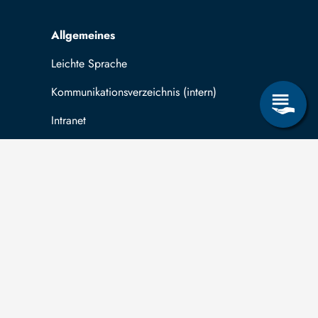
Allgemeines
Leichte Sprache
Kommunikationsverzeichnis (intern)
Intranet
ende
Mit TUBAF Login anmelden
träge zum Informationsanspruch nach dem
hsischen Transparenzgesetz
können Sie in