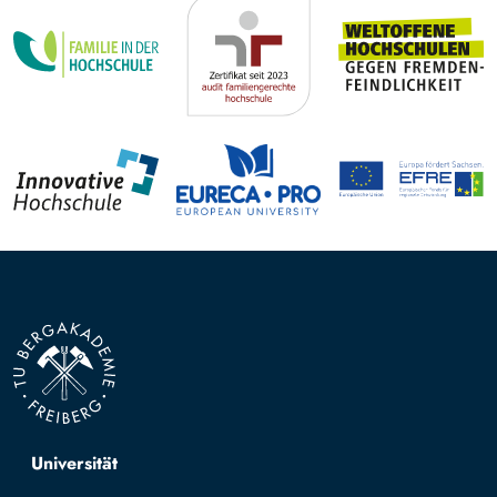
Top navigation
Universität