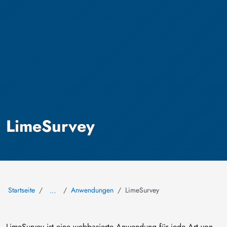
LimeSurvey
Startseite
Anwendungen
LimeSurvey
…
LimeSurvey ist eine webbasierte Anwendung für jede Art von