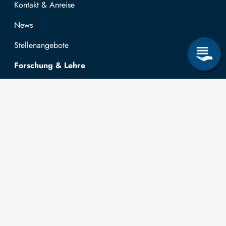
Kontakt & Anreise
News
Stellenangebote
Forschung & Lehre
Studienangebot
OPAL
Hochschulportal
Selbstbedienungsservice Studierende
Selbstbedienungsservice Prüfer
Allgemeines
Leichte Sprache