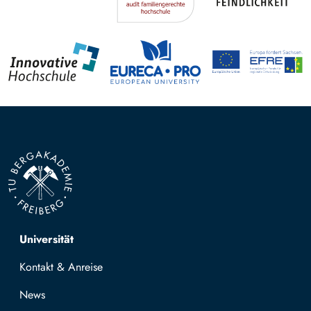
Top navigation
Universität
Kontakt & Anreise
News