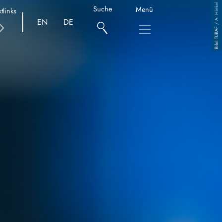
TUBAF / A. Hiekel
Suche
Menü
tlinks
EN
DE