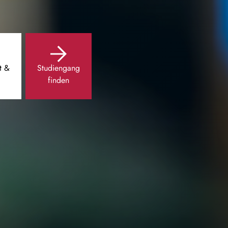
t &
Studiengang
finden