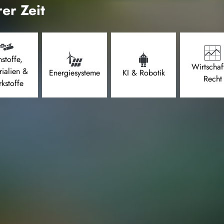
er Zeit
stoffe,
Wirtschaf
rialien &
Energiesysteme
KI & Robotik
Recht
kstoffe