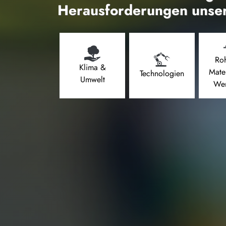
Herausforderungen unser
Roh
Klima &
Mate
Technologien
Umwelt
Wer