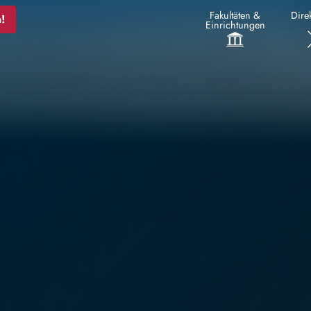
Fakultäten &
Direk
!
Einrichtungen