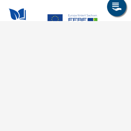
Allgemeines
Leichte Sprache
Kommunikationsverzeichnis (intern)
Intranet
ende
Mit TUBAF Login anmelden