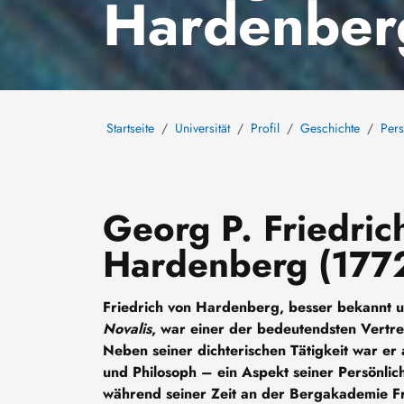
Hardenber
Startseite
Universität
Profil
Geschichte
Pers
Georg P. Friedrich
Hardenberg (177
Friedrich von Hardenberg, besser bekannt 
Novalis
, war einer der bedeutendsten Vertre
Neben seiner dichterischen Tätigkeit war er
und Philosoph – ein Aspekt seiner Persönlic
während seiner Zeit an der Bergakademie Fr