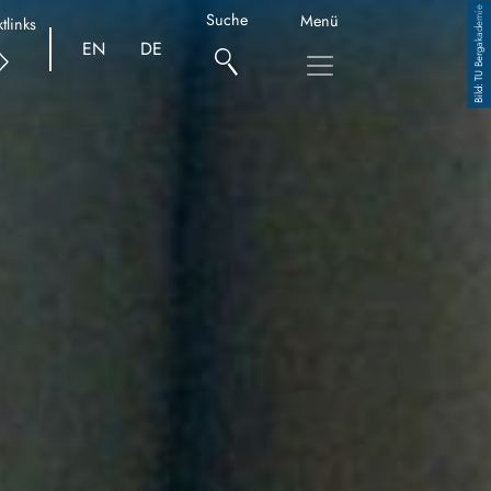
TU Bergakademie
Suche
Menü
tlinks
EN
DE
Copyright