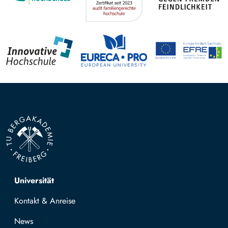
Top navigation
Universität
Kontakt & Anreise
News