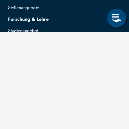
Stellenangebote
Forschung & Lehre
Studienangebot
OPAL
Hochschulportal
Selbstbedienungsservice Studierende
Selbstbedienungsservice Prüfer
Allgemeines
Leichte Sprache
Kommunikationsverzeichnis (intern)
Intranet