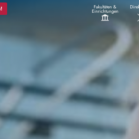
Fakultäten &
Direk
!
Einrichtungen