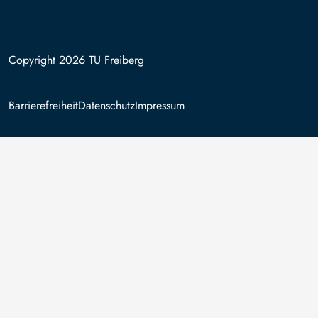
Copyright 2026 TU Freiberg
Footer
Barrierefreiheit
Datenschutz
Impressum