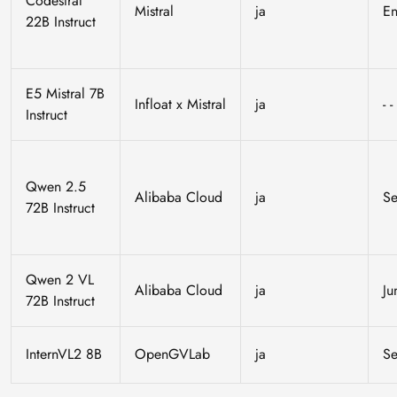
Codestral
Mistral
ja
E
22B Instruct
E5 Mistral 7B
Infloat x Mistral
ja
- -
Instruct
Qwen 2.5
Alibaba Cloud
ja
S
72B Instruct
Qwen 2 VL
Alibaba Cloud
ja
Ju
72B Instruct
InternVL2 8B
OpenGVLab
ja
Se