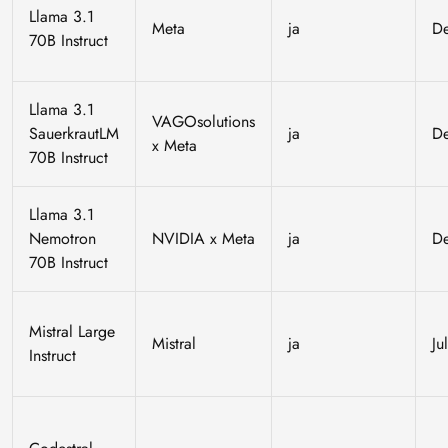
Llama 3.1
Meta
ja
D
70B Instruct
Llama 3.1
VAGOsolutions
SauerkrautLM
ja
D
x Meta
70B Instruct
Llama 3.1
Nemotron
NVIDIA x Meta
ja
D
70B Instruct
Mistral Large
Mistral
ja
Ju
Instruct