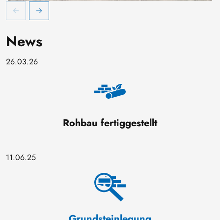
Eingangsbereich 19.03.2026
H
News
26.03.26
Rohbau fertiggestellt
11.06.25
Grundsteinlegung