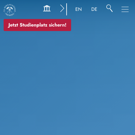
Bild
EN
DE
Jetzt Studienplatz sichern!