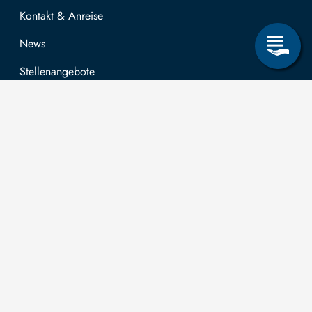
Kontakt & Anreise
News
Stellenangebote
Forschung & Lehre
Studienangebot
OPAL
Hochschulportal
Selbstbedienungsservice Studierende
Selbstbedienungsservice Prüfer
Allgemeines
Leichte Sprache