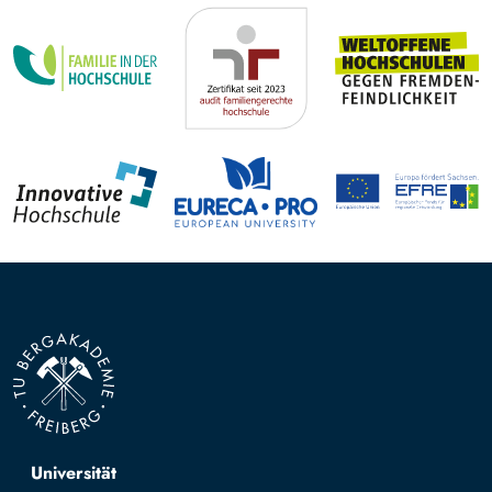
Top navigation
Universität