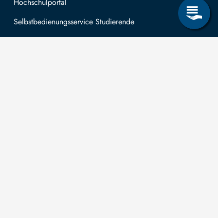
Hochschulportal
Selbstbedienungsservice Studierende
Selbstbedienungsservice Prüfer
Allgemeines
Leichte Sprache
Kommunikationsverzeichnis (intern)
Intranet
Mit TUBAF Login anmelden