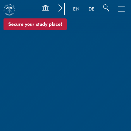
EN
DE
Secure your study place!