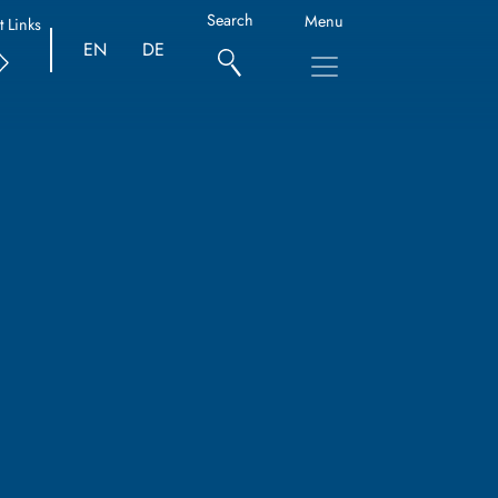
Search
Menu
t Links
EN
DE