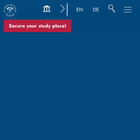
EN
DE
Secure your study place!