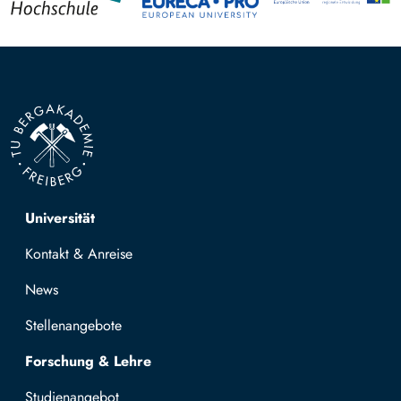
Top navigation
Universität
Kontakt & Anreise
News
Stellenangebote
Forschung & Lehre
Studienangebot