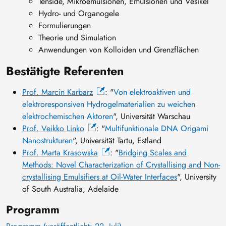
Tenside, Mikroemulsionen, Emulsionen und Vesikel
Hydro- und Organogele
Formulierungen
Theorie und Simulation
Anwendungen von Kolloiden und Grenzflächen
Bestätigte Referenten
Prof. Marcin Karbarz
: "
Von elektroaktiven und
elektroresponsiven Hydrogelmaterialien zu weichen
elektrochemischen Aktoren
", Universität Warschau
Prof. Veikko Linko
: "
Multifunktionale DNA Origami
Nanostrukturen
", Universität Tartu, Estland
Prof. Marta Krasowska
: "
Bridging Scales and
Methods: Novel Characterization of Crystallising and Non-
crystallising Emulsifiers at Oil-Water Interfaces
", University
of South Australia, Adelaide
Programm