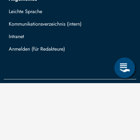
Leichte Sprache
Kommunikationsverzeichnis (intern)
Intranet
Mit TUBAF Login anmelden
Kontakt
Die TU
Anträge zum
Informationsanspruch
Technische
nach dem
Universität
Sächsischen
Bergakademie
Bergakademie
Transparenzgesetz
Freiberg wird
Freiberg