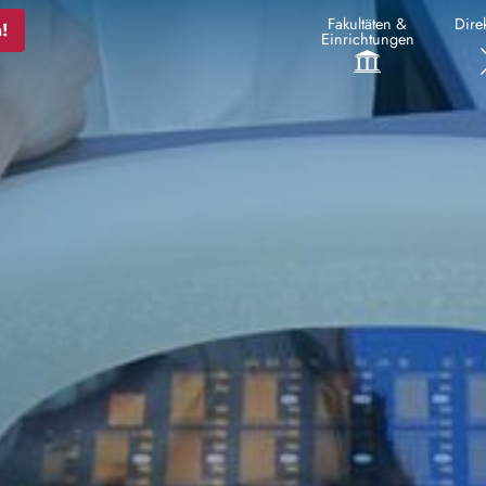
Fakultäten &
Direk
!
Einrichtungen