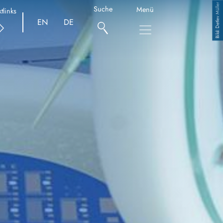
Detlev Müller
Suche
Menü
tlinks
EN
DE
Copyright