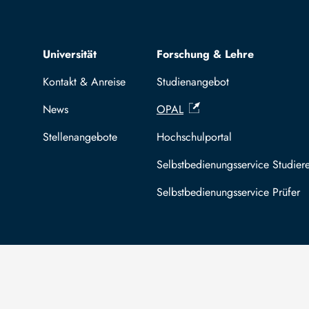
Top navigation
Universität
Forschung & Lehre
Kontakt & Anreise
Studienangebot
News
OPAL
Stellenangebote
Hochschulportal
Selbstbedienungsservice Studier
Selbstbedienungsservice Prüfer
Die TU Bergakademie Freiberg wird auf
An