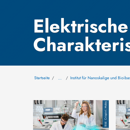
Elektrische
Charakteri
Startseite
Institut für Nanoskalige und Bioiba
…
Bild
Bild
Crispin-I. Mokry