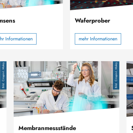
msens
Waferprober
hr Informationen
mehr Informationen
Bild
Bil
Crispin-I. Mokry
Crispin-I. Mokry
Membranmessstände