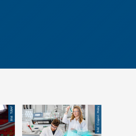
Bild
TUBAF
Crispin-I. Mokry