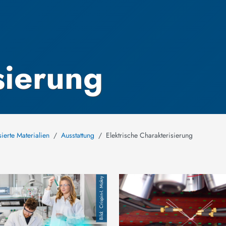
sierung
sierte Materialien
Ausstattung
Elektrische Charakterisierung
Bild
Crispin-I. Mokry