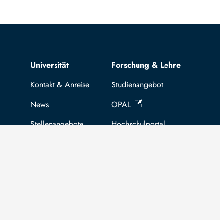
Top navigation
Universität
Forschung & Lehre
Kontakt & Anreise
Studienangebot
News
OPAL
Stellenangebote
Hochschulportal
Selbstbedienungsservice Studier
Selbstbedienungsservice Prüfer