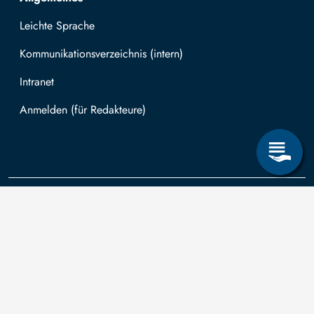
Leichte Sprache
Kommunikationsverzeichnis (intern)
Intranet
Mit TUBAF Login anmelden
Kontakt
Die TU
Anträge zum
Informationsanspruch
Technische
nach dem
Universität
Sächsischen
Bergakademie
Bergakademie
Transparenzgesetz
Freiberg wird
Freiberg