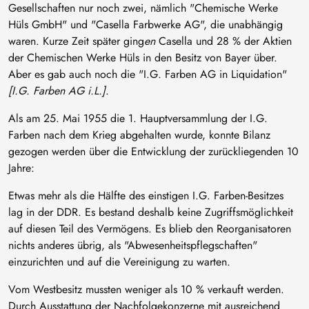
Gesellschaften nur noch zwei, nämlich "Chemische Werke
Hüls GmbH" und "Casella Farbwerke AG", die unabhängig
waren. Kurze Zeit später ging
en
Casella und 28 % der Aktien
der Chemischen Werke Hüls in den Besitz von Bayer über.
Aber es gab auch noch die "I.G. Farben AG in Liquidation"
[I.G. Farben AG i.L.]
.
Als am 25. Mai 1955 die 1. Hauptversammlung der I.G.
Farben nach dem Krieg abgehalten wurde, konnte Bilanz
gezogen werden über die Entwicklung der zurückliegenden 10
Jahre:
Etwas mehr als die Hälfte des einstigen I.G. Farben-Besitzes
lag in der DDR. Es bestand deshalb keine Zugriffsmöglichkeit
auf diesen Teil des Vermögens. Es blieb den Reorganisatoren
nichts anderes übrig, als "Abwesenheitspflegschaften"
einzurichten und auf die Vereinigung zu warten.
Vom Westbesitz mussten weniger als 10 % verkauft werden.
Durch Ausstattung der Nachfolgekonzerne mit ausreichend