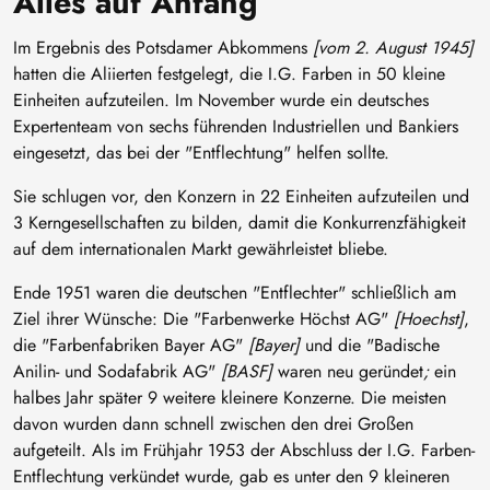
Alles auf Anfang
Im Ergebnis des Potsdamer Abkommens
[vom 2. August 1945]
hatten die Aliierten festgelegt, die I.G. Farben in 50 kleine
Einheiten aufzuteilen. Im November wurde ein deutsches
Expertenteam von sechs führenden Industriellen und Bankiers
eingesetzt, das bei der "Entflechtung" helfen sollte.
Sie schlugen vor, den Konzern in 22 Einheiten aufzuteilen und
3 Kerngesellschaften zu bilden, damit die Konkurrenzfähigkeit
auf dem internationalen Markt gewährleistet bliebe.
Ende 1951 waren die deutschen "Entflechter" schließlich am
Ziel ihrer Wünsche: Die "Farbenwerke Höchst AG"
[Hoechst]
,
die "Farbenfabriken Bayer AG"
[Bayer]
und die "Badische
Anilin- und Sodafabrik AG"
[BASF]
waren neu geründet
;
ein
halbes Jahr später 9 weitere kleinere Konzerne. Die meisten
davon wurden dann schnell zwischen den drei Großen
aufgeteilt. Als im Frühjahr 1953 der Abschluss der I.G. Farben-
Entflechtung verkündet wurde, gab es unter den 9 kleineren