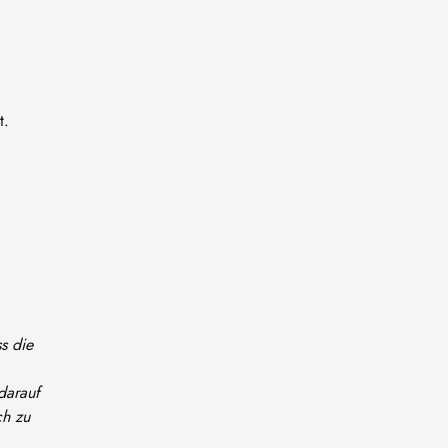
t.
s die
darauf
ch zu