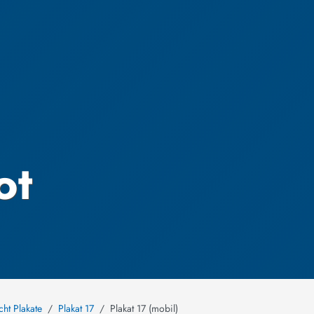
ot
cht Plakate
Plakat 17
Plakat 17 (mobil)