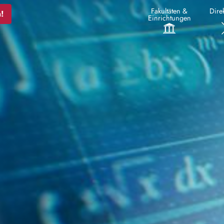
Fakultäten &
Direk
!
Einrichtungen