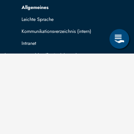
Allgemeines
Leichte Sprache
Kommunikationsverzeichnis (intern)
Intranet
ende
Mit TUBAF Login anmelden
träge zum Informationsanspruch nach dem
hsischen Transparenzgesetz
können Sie in
ug auf Drittmittelfinanzierung für abgeschlossene