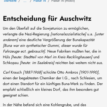
Startseite
Plakat 14
Plakat 14 (mobil)
…
Entscheidung für Auschwitz
Um den Überfall auf die Sowjetunion zu ermöglichen,
verlangte die Nazi-Regierung
[nationalsozialistische]
u.a.
[unter
anderem]
eine deutliche Vergrößerung der Bunakapazität
[Buna war ein synthetischer Gummi, dieser wurde für
Fahrzeuge ect. gebraucht]
. Neue Fabriken mußten her, die in
Hüls
[heute: Stadtteil von Marl im Kreis Recklinghausen]
und
Schkopau
[heute: im Saalekreis]
reichten bei weitem nicht aus.
Carl
Krauch
[1887-1968]
schickte Otto Ambros
[1901-1990]
,
einen der begabtesten Chemiker der I.G., nach Schlesien, um
dort einen Standort für ein künftiges Buna-Werk zu finden. Der
empfahl schließlich ein kleines Dorf, das ihm besonders gut
geeignet schien.
In der Nähe befand sich eine Kohlengrube, und das