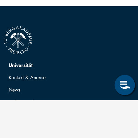
Top navigation
Universität
Kontakt & Anreise
News
Stellenangebote
Forschung & Lehre
Studienangebot