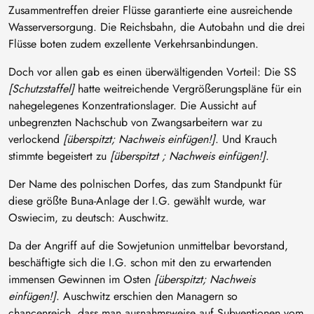
Zusammentreffen dreier Flüsse garantierte eine ausreichende
Wasserversorgung. Die Reichsbahn, die Autobahn und die drei
Flüsse boten zudem exzellente Verkehrsanbindungen.
Doch vor allen gab es einen überwältigenden Vorteil: Die SS
[Schutzstaffel]
hatte weitreichende Vergrößerungspläne für ein
nahegelegenes Konzentrationslager. Die Aussicht auf
unbegrenzten Nachschub von Zwangsarbeitern war zu
verlockend
[überspitzt; Nachweis einfügen!]
. Und Krauch
stimmte begeistert zu
[überspitzt ; Nachweis einfügen!]
.
Der Name des polnischen Dorfes, das zum Standpunkt für
diese größte Buna-Anlage der I.G. gewählt wurde, war
Oswiecim, zu deutsch: Auschwitz.
Da der Angriff auf die Sowjetunion unmittelbar bevorstand,
beschäftigte sich die I.G. schon mit den zu erwartenden
immensen Gewinnen im Osten
[überspitzt; Nachweis
einfügen!]
. Auschwitz erschien den Managern so
chancenreich, dass man ausnahmsweise auf Subventionen vom