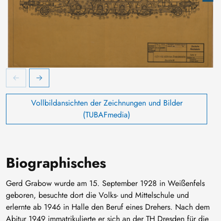
Güterzug-Tenderlokomotive, Baureihe 86, Technische Zeichnung
F
Vollbildansichten der Zeichnungen und Bilder
(TUBAFmedia)
Biographisches
Gerd Grabow wurde am 15. September 1928 in Weißenfels
geboren, besuchte dort die Volks- und Mittelschule und
erlernte ab 1946 in Halle den Beruf eines Drehers. Nach dem
Abitur 1949 immatrikulierte er sich an der TH Dresden für die