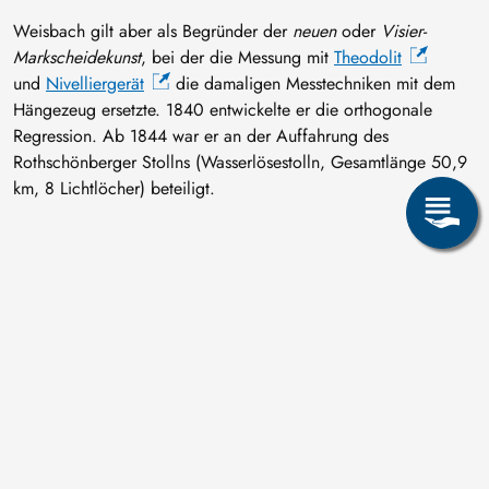
Weisbach gilt aber als Begründer der
neuen
oder
Visier-
Markscheidekunst
, bei der die Messung mit
Theodolit
und
Nivelliergerät
die damaligen Messtechniken mit dem
Hängezeug ersetzte. 1840 entwickelte er die orthogonale
Regression. Ab 1844 war er an der Auffahrung des
Rothschönberger Stollns (Wasserlösestolln, Gesamtlänge 50,9
km, 8 Lichtlöcher) beteiligt.
Das Schwarzenberg-Gebläse
Beim Schwarzenberg-Gebläse handelt es sich um ein
bedeutendes Werk der Maschinenbaukunst des 19.
Jahrhunderts. Es wurde von 1830 - 1831 als Hochofengebläse
mit Wasserradantrieb in der Eisenhütte „Morgenröthe“ gebaut.
Konstruiert vom Freiberger Maschinendirektor Christian
Friedrich Brendel (1776 - 1861). 1831 kam es in die Antons