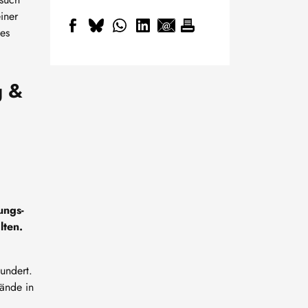
iner
es
g &
ungs-
ten.
undert.
ände in