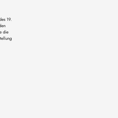
des 19.
den
e die
tellung