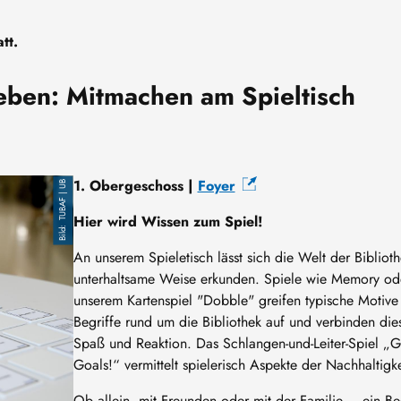
tt.
leben: Mitmachen am Spieltisch
1. Obergeschoss |
Foyer
TUBAF | UB
Hier wird Wissen zum Spiel!
An unserem Spieletisch lässt sich die Welt der Biblioth
unterhaltsame Weise erkunden. Spiele wie Memory od
unserem Kartenspiel "Dobble" greifen typische Motive
Begriffe rund um die Bibliothek auf und verbinden die
Spaß und Reaktion. Das Schlangen-und-Leiter-Spiel „
Goals!“ vermittelt spielerisch Aspekte der Nachhaltigke
Ob allein, mit Freunden oder mit der Familie – ein B