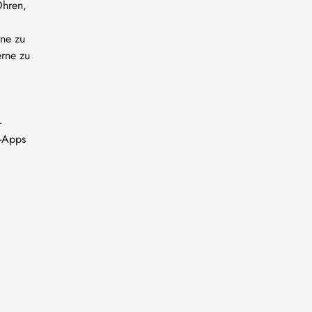
Ohren,
rne zu
erne zu
-
s-Apps