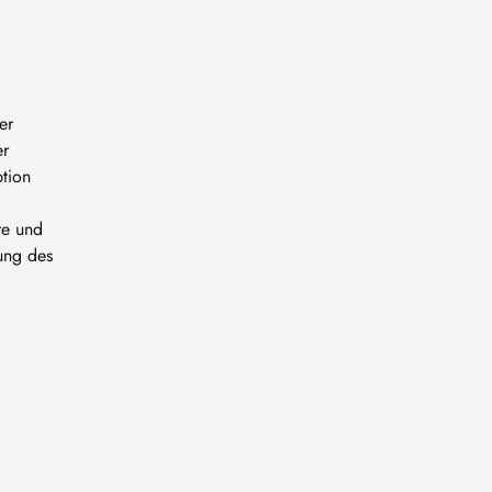
er
er
tion
re und
ung des