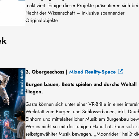
reaktiviert. Einige dieser Projekte präsentieren sich bei
Nacht der Wissenschaft – inklusive spannender
Originalobjekte.
ek
3. Obergeschoss |
Mixed Reality-Space
public domain
Burgen bauen, Beats spielen und durchs Weltall
fliegen.
Gäste können sich unter einer VR-Brille in einer interak
Werkstatt zum Burgen- und Schlösserbauen, inkl. Drac
Einhorn und mittelalterlicher Musik am Burgenbau bew
Wer es nicht so mit der ruhigen Hand hat, kann sich z
selbstgewählter Musik bewegen. „Moonrider“ heißt di