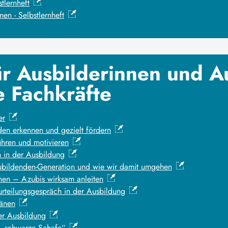
tlernheft
en - Selbstlernheft
r Ausbilderinnen und A
 Fachkräfte
er
den erkennen und gezielt fördern
ühren und motivieren
 in der Ausbildung
ubildenden-Generation und wie wir damit umgehen
hen – Azubis wirksam anleiten
urteilungsgespräch in der Ausbildung
länen
er Ausbildung
 „schwarze Schafe“