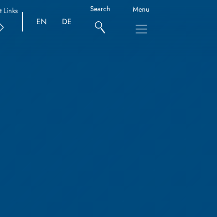
Search
Menu
t Links
EN
DE