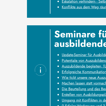
Eskalation verhindern - Selbs
Konflikte aus dem Weg räum
Seminare fü
ausbildende
Update-Seminar für Ausbild
Potentiale von Auszubilden
Auszubildende begleiten, f
Erfolgreiche Kommunikation
Wie tickt unsere neue Ausz
Machen lassen statt vormac
Die Beurteilung und das Be
Erstellen von Ausbildungsp
Umgang mit Konflikten in d
9 Erfolgs-Werkzeuge und 3