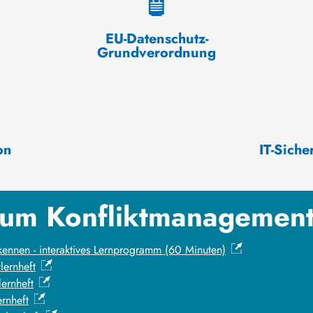
EU-Datenschutz-
Grundverordnung
on
IT-Siche
um Konfliktmanagemen
kennen - interaktives Lernprogramm (60 Minuten)
lernheft
lernheft
ernheft