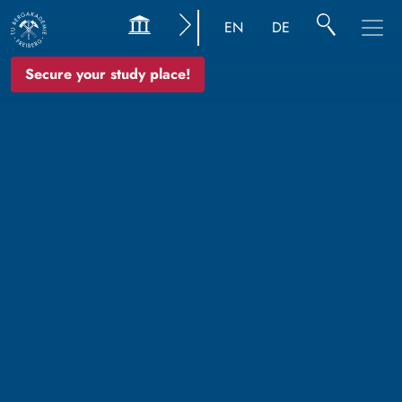
EN
DE
Secure your study place!