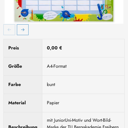
Preis
0,00 €
Größe
A4-Format
Farbe
bunt
Material
Papier
mit JuniorUni-Motiv und Wort-Bild-
Beschreibung
Marke der TU Bergakademie Freiberg