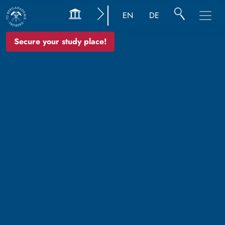
EN
DE
Secure your study place!