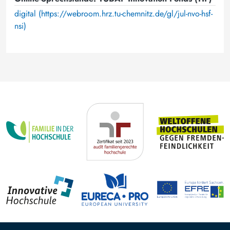
digital (https://webroom.hrz.tu-chemnitz.de/gl/jul-nvo-hsf-
nsi)