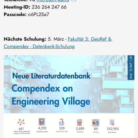
Meeting-ID:
236 264 247 66
Passcode:
o6PL2Sa7
Nächste Schulung:
5. März -
Fakultät 3: GeoRef &
Compendex - Datenbank-Schulung
Image
TU BAF | UB