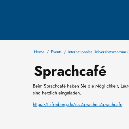
Home
Events
Internationales Universitätszentrum (
Sprachcafé
Beim Sprachcafé haben Sie die Möglichkeit, Leut
sind herzlich eingeladen.
https://tu-freiberg.de/iuz/sprachen/sprachcafe