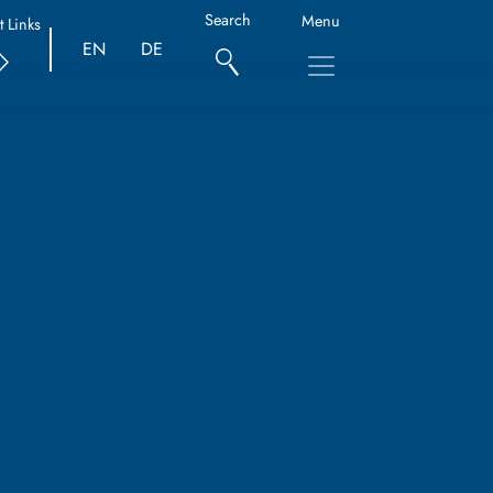
Search
Menu
t Links
EN
DE