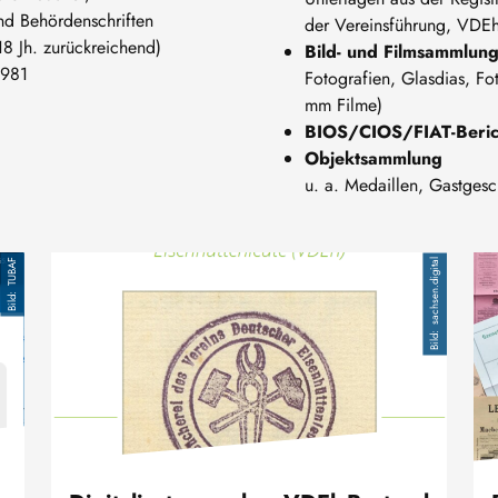
und Behördenschriften
der Vereinsführung, VDEh-
18 Jh. zurückreichend)
Bild- und Filmsammlun
1981
Fotografien, Glasdias, F
mm Filme)
BIOS/CIOS/FIAT-Beric
Objektsammlung
u. a. Medaillen, Gastges
Bild
Bil
TUBAF
sachsen.digital