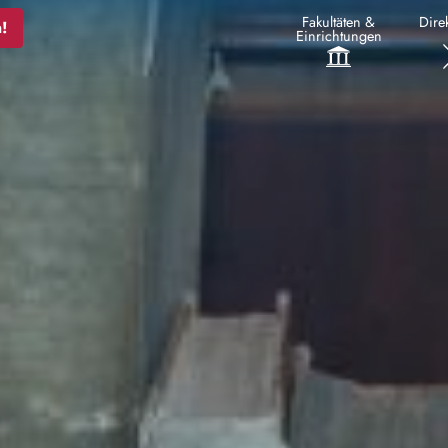
Fakultäten &
Direk
!
Einrichtungen