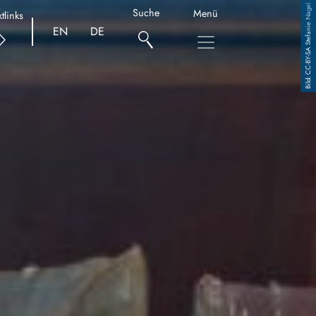
CC-BY-SA Stefanie Nagel
Suche
Menü
tlinks
EN
DE
Copyright