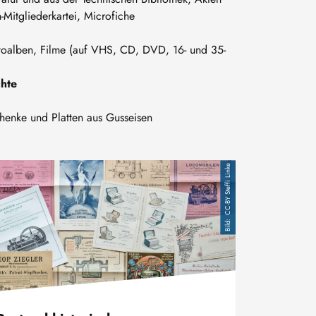
Mitgliederkartei, Microfiche
g
otoalben, Filme (auf VHS, CD, DVD, 16- und 35-
hte
chenke und Platten aus Gusseisen
d
CC-BY Steffi Linke