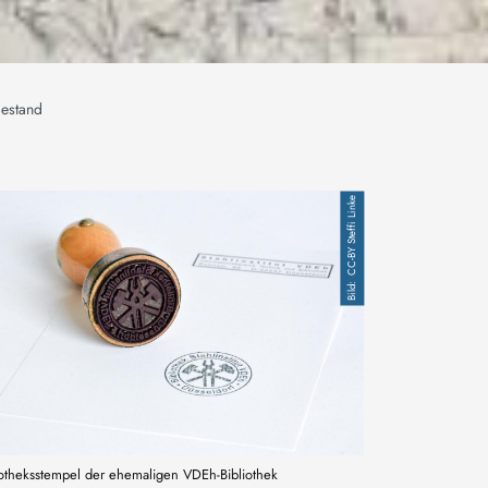
estand
CC-BY Steffi Linke
iotheksstempel der ehemaligen VDEh-Bibliothek