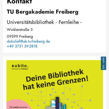
Kontakt
TU Bergakademie Freiberg
Universitätsbibliothek - Fernleihe -
Winklerstraße 3
09599 Freiberg
dokulief@ub.tu-freiberg.de
+49 3731 39-2818
Bild
subito