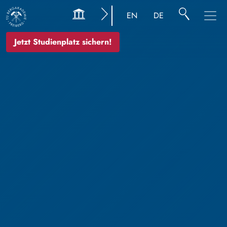
Bild
EN
DE
Jetzt Studienplatz sichern!