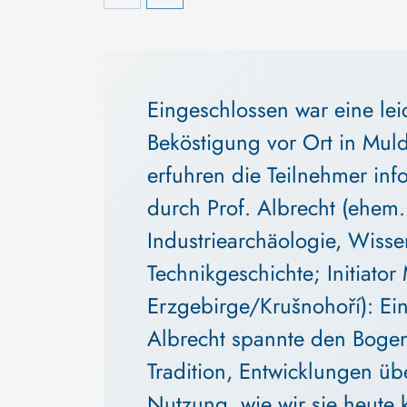
Eingeschlossen war eine lei
Beköstigung vor Ort in Mul
erfuhren die Teilnehmer inf
durch Prof. Albrecht (ehem. D
Industriearchäologie, Wisse
Technikgeschichte; Initiato
Erzgebirge/Krušnohoří): Ein
Albrecht spannte den Bogen
Tradition, Entwicklungen über
Nutzung, wie wir sie heute 