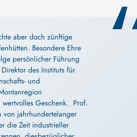
chte aber doch zünftige 
denhütten. Besondere Ehre 
olge persönlicher Führung 
irektor des Instituts für 
nschafts- und 
r Montanregion 
 wertvolles Geschenk.  Prof. 
 von jahrhundertelanger 
 die Zeit industrieller 
kennen, diesbezüglicher 