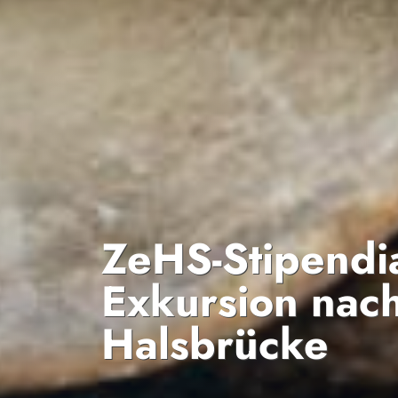
ZeHS-Stipendi
Exkursion nac
Halsbrücke