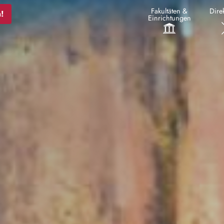
Fakultäten &
Direk
!
Einrichtungen