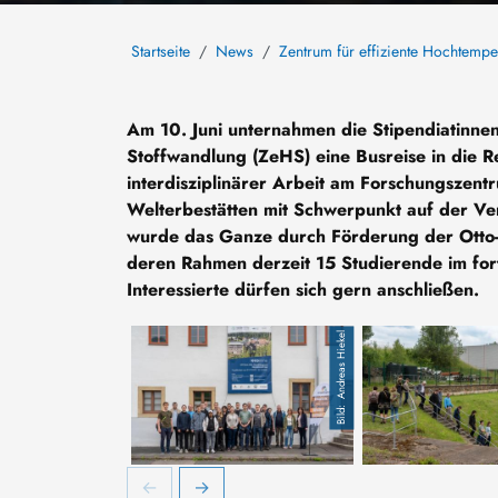
Startseite
News
Zentrum für effiziente Hochtempe
Am 10. Juni unternahmen die Stipendiatinnen
Stoffwandlung (ZeHS) eine Busreise in die R
interdisziplinärer Arbeit am Forschungszentru
Welterbestätten mit Schwerpunkt auf der Ve
wurde das Ganze durch Förderung der Otto-Ri
deren Rahmen derzeit 15 Studierende im fort
Interessierte dürfen sich gern anschließen.
Andreas Hiekel
Teilnehmerinnen und Teilnehmer der Exkursion vo
Besichtigung des 