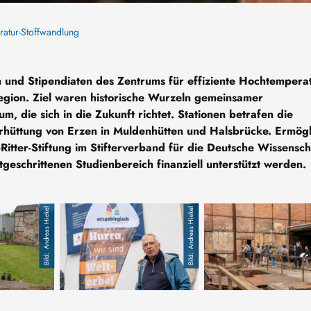
ratur-Stoffwandlung
 und Stipendiaten des Zentrums für effiziente Hochtemperat
egion. Ziel waren historische Wurzeln gemeinsamer
m, die sich in die Zukunft richtet. Stationen betrafen die
rhüttung von Erzen in Muldenhütten und Halsbrücke. Ermögl
tter-Stiftung im Stifterverband für die Deutsche Wissenscha
geschrittenen Studienbereich finanziell unterstützt werden.
Andreas Hiekel
Andreas Hiekel
r dem Huthaus in Muldenhütten.
historischen Hüttenkomplexes Muldenhütten
Führte durch den historischen Hüttenkomplex: Prof. H
Besichtigung des hist