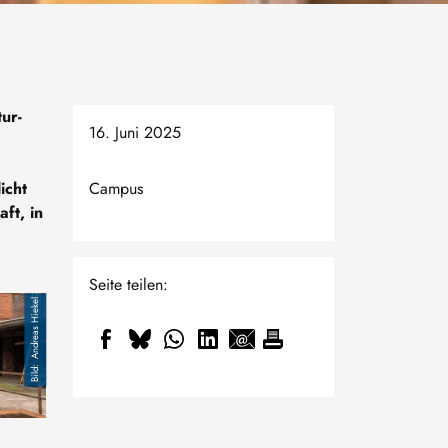
ur-
16. Juni 2025
icht
Campus
ft, in
Seite teilen:
Andreas Hiekel
Andreas Hiekel
Andr
elmuth Albrecht
orischen Hüttenkomplexes Muldenhütten
Ansichten des historischen Hüttenkomplexes Muldenhütten
Besichtigung des historisch