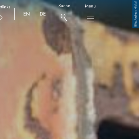
Andreas Hiekel
Suche
Menü
tlinks
EN
DE
Copyright