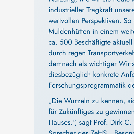
industrieller Tragkraft unser
wertvollen Perspektiven. So
Muldenhütten in einem weit
ca. 500 Beschäftigte aktuell
durch regen Transportverkehr
demnach als wichtiger Wirts
diesbezüglich konkrete An
Forschungsprogrammatik d
„Die Wurzeln zu kennen, si
für Zukünftiges zu gewinnen
Hauses.“, sagt Prof. Dirk C.
Sprecher des ZeHS. „Beson