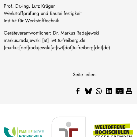
Prof. Dr.-Ing. Lutz Krüger
Werkstoffprüfung und Bauteilfestigkeit
Institut für Werkstofftechnik
Geräteverantwortlicher: Dr. Markus Radajewski
markus
.
radajewski
[at]
iwt
.
tu-freiberg
.
de
(markus[dot]radajewski[at]iwt[dot]tu-freiberg[dot]de)
Seite teilen: