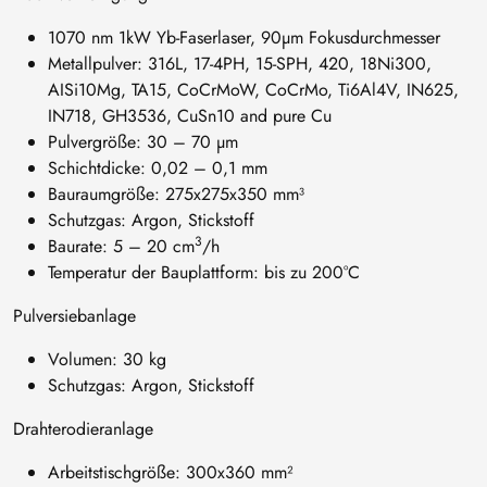
1070 nm 1kW Yb-Faserlaser, 90µm Fokusdurchmesser
Metallpulver: 316L, 17-4PH, 15-SPH, 420, 18Ni300,
AISi10Mg, TA15, CoCrMoW, CoCrMo, Ti6Al4V, IN625,
IN718, GH3536, CuSn10 and pure Cu
Pulvergröße: 30 – 70 µm
Schichtdicke: 0,02 – 0,1 mm
Bauraumgröße: 275x275x350 mm³
Schutzgas: Argon, Stickstoff
3
Baurate: 5 – 20 cm
/h
Temperatur der Bauplattform: bis zu 200°C
Pulversiebanlage
Volumen: 30 kg
Schutzgas: Argon, Stickstoff
Drahterodieranlage
Arbeitstischgröße: 300x360 mm²