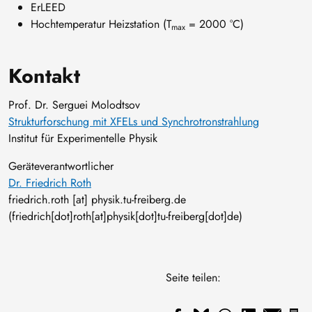
ErLEED
Hochtemperatur Heizstation (T
= 2000 °C)
max
Kontakt
Prof. Dr. Serguei Molodtsov
Strukturforschung mit XFELs und Synchrotronstrahlung
Institut für Experimentelle Physik
Geräteverantwortlicher
Dr. Friedrich Roth
friedrich
.
roth
[at]
physik
.
tu-freiberg
.
de
(friedrich[dot]roth[at]physik[dot]tu-freiberg[dot]de)
Seite teilen: