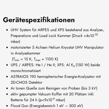
Gerätespezifikationen
UHV System für ARPES und XPS bestehend aus Analyse-,
-10
Preparations und Load Lock Kammer (Druck <4x10
mbar)
motorisierter 5 Achsen Helium Kryostat UHV Manipulator
in Analysekammer
(T
< 15 K, T
= 1100 K)
min
max
UPS / ARPES: He I / He II; XPS: Al K
(150 W) beide
a
monochromatisiert
ASTRAIOS 190 hemispherischer Energie-Analysator mit
2D-CMOS Detektor
Ar Ionen Quelle zum Reinigen von Proben (bis 3 kV)
aktiv gepumpter Vakuum Koffer mit 20 Plätzen inkl.
-9
Batterie für 24 h (p<9x10
mbar)
Flood Gun (Energiebereich 1 eV – 500 eV)