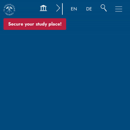
EN
DE
Secure your study place!