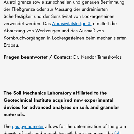
Ausrollgrenze sowie zur schnellen und genauen Bestimmung
der Fließgrenze oder zur Messung der undrainierten
Scherfestigkeit und der Sensitivität von Lockergesteinen
verwendet werden. Das
Abrasivitätstestgerät
ermittelt die
Abnutzung von Werkzeugen und das Ausmaß von
Kornbruchvorgängen in Lockergesteinen beim mechanisierten
Erdbau.
Fragen beantwortet / Contact:
Dr. Nandor Tamaskovics
The Soil Mechanics Laboratory affiliated to the
Geotechnical Institute acquired new experimental
devices for advanced analyses on soils and granular
materials.
The
gas pycnometer
allows for the determination of the grain
density of soils and granulates with high accuracy. The
fall