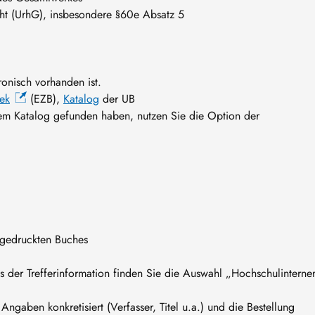
cht (UrhG), insbesondere §60e Absatz 5
ronisch vorhanden ist.
hek
(EZB),
Katalog
der UB
rem Katalog gefunden haben, nutzen Sie die Option der
 gedruckten Buches
s der Trefferinformation finden Sie die Auswahl „Hochschulinterne
gaben konkretisiert (Verfasser, Titel u.a.) und die Bestellung