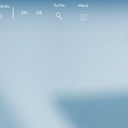
Suche
Menü
tlinks
EN
DE