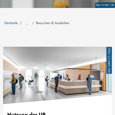
Copyright
TU BAF | UB
Startseite
Besuchen & Ausleihen
…
Bild
TUBAF / C. Mokry
Nutzung der UB