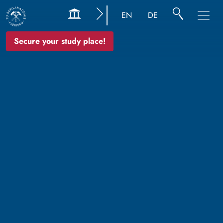
EN
DE
Secure your study place!