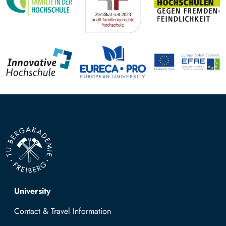
Top navigation
University
Contact & Travel Information