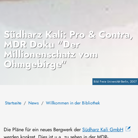
Südharz Kali: Pro & Contra,
MDR Doku "Der
Millionenschatz vom
Ohmgebirge"
Copyright
Freie Universität Berlin, 2007
Startseite
News
Willkommen in der Bibliothek
Die Pläne für ein neues Bergwerk der
Südharz Kali GmbH
werden konkret. Dies ist u.a. zu sehen in der MDR-