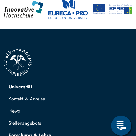
Top navigation
Universität
Kontakt & Anreise
News
Stellenangebote
Forschung & Lehre