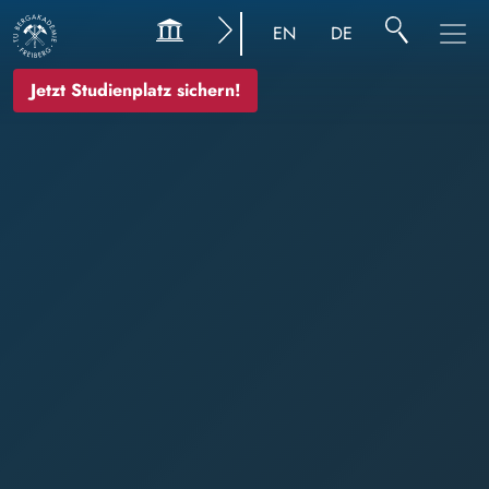
Bild
EN
DE
Jetzt Studienplatz sichern!